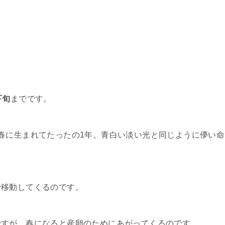
下旬
までです。
春に生まれてたったの1年。青白い淡い光と同じように儚い命
で移動してくるのです。
ですが、春になると産卵のためにあがってくるのです。