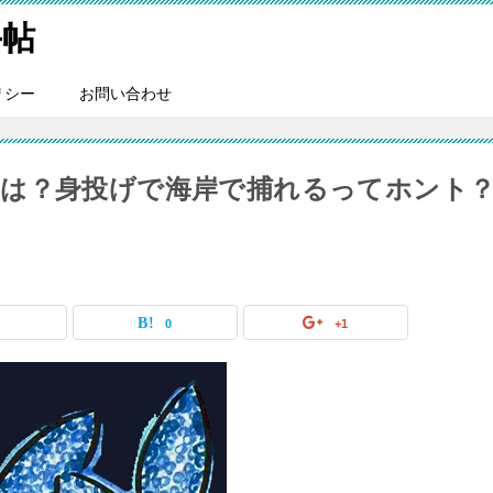
手帖
リシー
お問い合わせ
は？身投げで海岸で捕れるってホント
0
0
+1